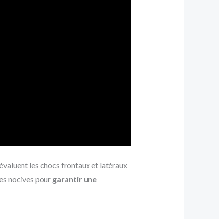
évaluent les chocs frontaux et latéraux
ces nocives pour
garantir une