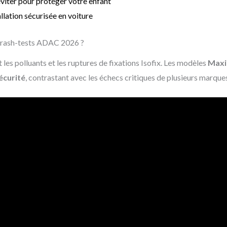
éviter pour protéger votre enfant
allation sécurisée en voiture
 crash-tests ADAC 2026 ?
es polluants et les ruptures de fixations Isofix. Les modèles
Maxi-
écurité
, contrastant avec les échecs critiques de plusieurs marque