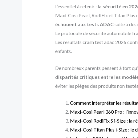
L’essentiel à retenir :
la sécurité en 202
Maxi-Cosi Pearl, RodiFix et Titan Plus 
échouent aux tests ADAC
suite à des 
Le protocole de sécurité automobile fran
Les resultats crash test adac 2026 con
enfants.
De nombreux parents pensent à tort qu’
disparités critiques entre les modèl
éviter les pièges des produits non testés
Comment interpréter les résulta
Maxi-Cosi Pearl 360 Pro : l’innov
Maxi-Cosi RodiFix S i-Size : la r
Maxi-Cosi Titan Plus i-Size : le 