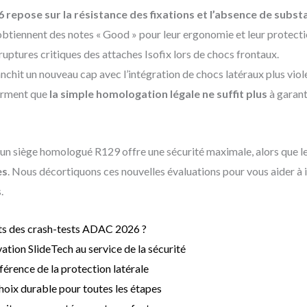
6 repose sur la résistance des fixations et l’absence de subs
obtiennent des notes « Good » pour leur ergonomie et leur protecti
ruptures critiques des attaches Isofix lors de chocs frontaux.
chit un nouveau cap avec l’intégration de chocs latéraux plus viole
firment que
la simple homologation légale ne suffit plus
à garant
un siège homologué R129 offre une sécurité maximale, alors que le
es
. Nous décortiquons ces nouvelles évaluations pour vous aider à ide
.
ts des crash-tests ADAC 2026 ?
ation SlideTech au service de la sécurité
éférence de la protection latérale
choix durable pour toutes les étapes