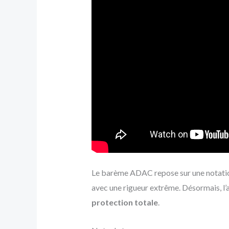
Le barème ADAC repose sur une notation 
avec une rigueur extrême. Désormais, l
protection totale
.