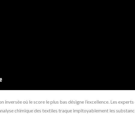
inversée où le score le plus bas désigne l’excellence. Les experts 
’analyse chimique des textiles traque impitoyablement les substan