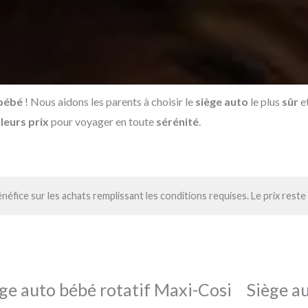
 bébé
! Nous aidons les parents à choisir le
siège auto
le plus
sûr
et
leurs prix
pour voyager en toute
sérénité
.
néfice sur les achats remplissant les conditions requises. Le prix rest
ge auto bébé rotatif Maxi-Cosi​
Siège a