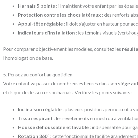
Harnais 5 points
: il maintient votre enfant par les épaul
Protection contre les chocs latéraux
: des renforts abs
Appui-tête réglable
: il doit s’ajuster en hauteur pour a
Indicateurs d’installation
: les témoins visuels (vert/ro
Pour comparer objectivement les modèles, consultez les
résult
l’homologation de base.
5. Pensez au confort au quotidien
Votre enfant va passer de nombreuses heures dans son
siège au
et risque de desserrer son harnais. Vérifiez les points suivants :
Inclinaison réglable
: plusieurs positions permettent à v
Tissu respirant
: les revêtements en mesh ou à ventilatio
Housse déhoussable et lavable
: indispensable pour ga
Rotation 360°
: cette fonctionnalité facilite grandement l