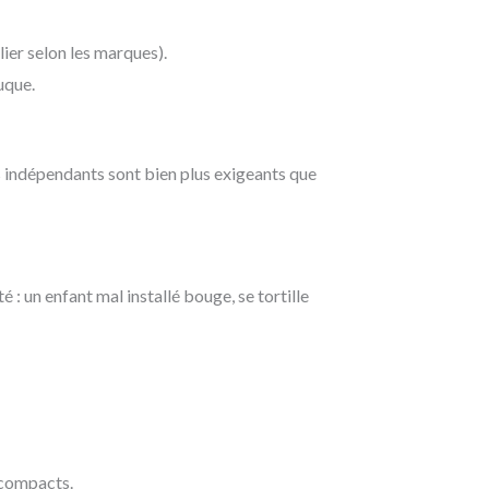
lier selon les marques).
uque.
 indépendants sont bien plus exigeants que
té : un enfant mal installé bouge, se tortille
s compacts.