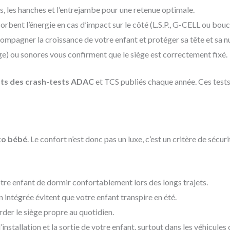
es, les hanches et l’entrejambe pour une retenue optimale.
orbent l’énergie en cas d’impact sur le côté (L.S.P., G-CELL ou bouc
ccompagner la croissance de votre enfant et protéger sa tête et sa n
uge) ou sonores vous confirment que le siège est correctement fixé.
ats des crash-tests ADAC
et TCS publiés chaque année. Ces tests
to bébé
. Le confort n’est donc pas un luxe, c’est un critère de sécuri
otre enfant de dormir confortablement lors des longs trajets.
n intégrée évitent que votre enfant transpire en été.
rder le siège propre au quotidien.
’installation et la sortie de votre enfant, surtout dans les véhicule