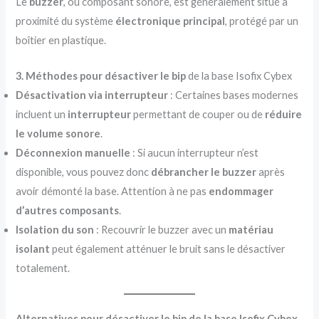
Le
buzzer
, ou composant sonore, est généralement situé à
proximité du système
électronique principal
, protégé par un
boîtier en plastique.
3. Méthodes pour désactiver le bip
de la base Isofix Cybex
Désactivation via interrupteur
: Certaines bases modernes
incluent un
interrupteur
permettant de couper ou de
réduire
le volume sonore
.
Déconnexion manuelle
: Si aucun interrupteur n’est
disponible, vous pouvez donc
débrancher le buzzer
après
avoir démonté la base. Attention à ne pas
endommager
d’autres composants
.
Isolation du son
: Recouvrir le buzzer avec un
matériau
isolant
peut également atténuer le bruit sans le désactiver
totalement.
Alternatives pour désactiver le bip de la base Isofix Cybex