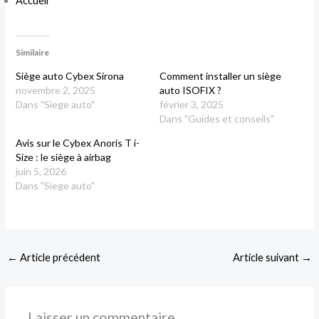
Accueil
Similaire
Siège auto Cybex Sirona
Comment installer un siège
novembre 2, 2025
auto ISOFIX ?
Dans "Siege auto"
février 3, 2025
Dans "Guides et conseils"
Avis sur le Cybex Anoris T i-
Size : le siège à airbag
juin 5, 2026
Dans "Siege auto"
←
Article précédent
Article suivant
→
Laisser un commentaire