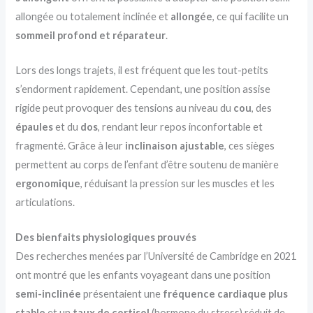
allongée ou totalement inclinée et
allongée
, ce qui facilite un
sommeil profond et réparateur
.
Lors des longs trajets, il est fréquent que les tout-petits
s’endorment rapidement. Cependant, une position assise
rigide peut provoquer des tensions au niveau du
cou
, des
épaules
et du
dos
, rendant leur repos inconfortable et
fragmenté. Grâce à leur
inclinaison ajustable
, ces sièges
permettent au corps de l’enfant d’être soutenu de manière
ergonomique
, réduisant la pression sur les muscles et les
articulations.
Des bienfaits physiologiques prouvés
Des recherches menées par l’Université de Cambridge en 2021
ont montré que les enfants voyageant dans une position
semi-inclinée
présentaient une
fréquence cardiaque plus
stable
et un
taux de cortisol
(hormone du stress) réduit de