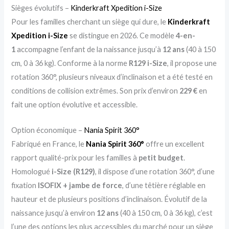
Sièges évolutifs –
Kinderkraft Xpedition i-Size
Pour les familles cherchant un siège qui dure, le
Kinderkraft
Xpedition i-Size
se distingue en 2026. Ce modèle
4-en-
1
accompagne l’enfant de la naissance jusqu’à
12 ans
(40 à 150
cm, 0 à 36 kg). Conforme à la norme
R129 i-Size
, il propose une
rotation 360°, plusieurs niveaux d’inclinaison et a été testé en
conditions de collision extrêmes. Son prix d’environ
229 €
en
fait une option évolutive et accessible.
Option économique –
Nania Spirit 360°
Fabriqué en France, le
Nania Spirit 360°
offre un excellent
rapport qualité-prix pour les familles à
petit budget
.
Homologué
i-Size (R129)
, il dispose d’une rotation 360°, d’une
fixation
ISOFIX + jambe de force
, d’une têtière réglable en
hauteur et de plusieurs positions d’inclinaison. Évolutif de la
naissance jusqu’à environ
12 ans
(40 à 150 cm, 0 à 36 kg), c’est
l’une des options les plus accessibles du marché pour un siège