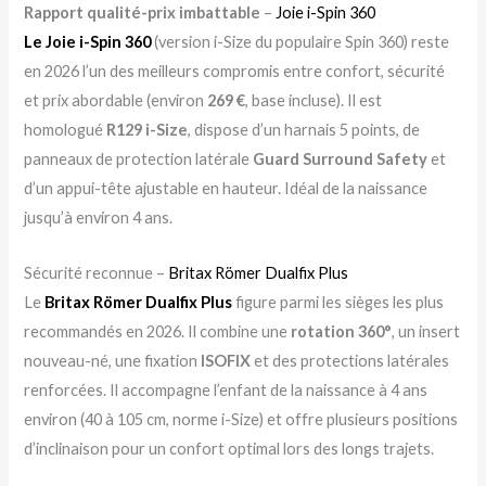
Rapport qualité-prix imbattable
–
Joie i-Spin 360
Le Joie i-Spin 360
(version i-Size du populaire Spin 360) reste
en 2026 l’un des meilleurs compromis entre confort, sécurité
et prix abordable (environ
269 €
, base incluse). Il est
homologué
R129 i-Size
, dispose d’un harnais 5 points, de
panneaux de protection latérale
Guard Surround Safety
et
d’un appui-tête ajustable en hauteur. Idéal de la naissance
jusqu’à environ 4 ans.
Sécurité reconnue –
Britax Römer Dualfix Plus
Le
Britax Römer Dualfix Plus
figure parmi les sièges les plus
recommandés en 2026. Il combine une
rotation 360°
, un insert
nouveau-né, une fixation
ISOFIX
et des protections latérales
renforcées. Il accompagne l’enfant de la naissance à 4 ans
environ (40 à 105 cm, norme i-Size) et offre plusieurs positions
d’inclinaison pour un confort optimal lors des longs trajets.