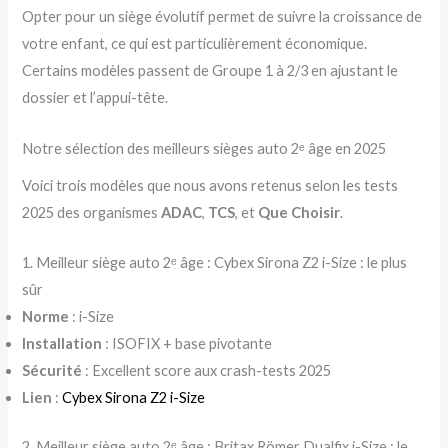
Opter pour un siège évolutif permet de suivre la croissance de
votre enfant, ce qui est particulièrement économique.
Certains modèles passent de Groupe 1 à 2/3 en ajustant le
dossier et l’appui-tête.
Notre sélection des meilleurs sièges auto 2ᵉ âge en 2025
Voici trois modèles que nous avons retenus selon les tests
2025 des organismes
ADAC
,
TCS
, et
Que Choisir
.
1. Meilleur siège auto 2ᵉ âge : Cybex Sirona Z2 i-Size : le plus
sûr
Norme
: i-Size
Installation
: ISOFIX + base pivotante
Sécurité
: Excellent score aux crash-tests 2025
Lien
:
Cybex Sirona Z2 i-Size
2. Meilleur siège auto 2ᵉ âge : Britax Römer Dualfix i-Size : le