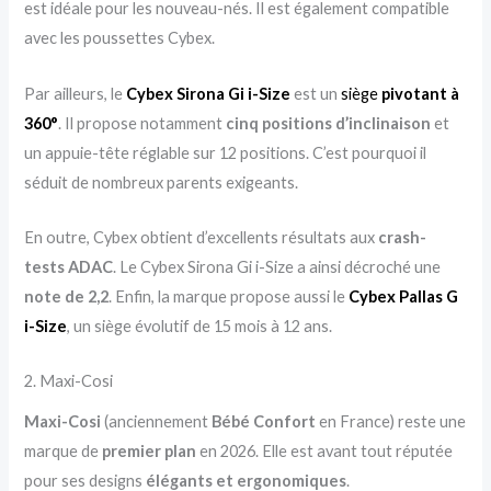
est idéale pour les nouveau-nés. Il est également compatible
avec les poussettes Cybex.
Par ailleurs, le
Cybex Sirona Gi i-Size
est un
siège
pivotant à
360°
. Il propose notamment
cinq positions d’inclinaison
et
un appuie-tête réglable sur 12 positions. C’est pourquoi il
séduit de nombreux parents exigeants.
En outre, Cybex obtient d’excellents résultats aux
crash-
tests ADAC
. Le Cybex Sirona Gi i-Size a ainsi décroché une
note de 2,2
. Enfin, la marque propose aussi le
Cybex Pallas G
i-Size
, un siège évolutif de 15 mois à 12 ans.
2. Maxi-Cosi
Maxi-Cosi
(anciennement
Bébé Confort
en France) reste une
marque de
premier plan
en 2026. Elle est avant tout réputée
pour ses designs
élégants et ergonomiques
.