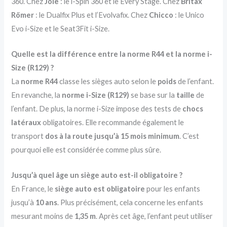
360. Chez
Joie
: le i-Spin 360 et le Every Stage. Chez
Britax
Römer
: le Dualfix Plus et l’Evolvafix. Chez
Chicco
: le Unico
Evo i-Size et le Seat3Fit i-Size.
Quelle est la différence entre la norme R44 et la norme i-
Size (R129) ?
La
norme R44
classe les sièges auto selon le
poids
de l’enfant.
En revanche, la
norme i-Size (R129)
se base sur la
taille
de
l’enfant. De plus, la norme i-Size impose des tests de
chocs
latéraux
obligatoires. Elle recommande également le
transport
dos à la route jusqu’à 15 mois minimum
. C’est
pourquoi elle est considérée comme plus sûre.
Jusqu’à quel âge un siège auto est-il obligatoire ?
En France, le
siège auto est obligatoire
pour les enfants
jusqu’à
10 ans
. Plus précisément, cela concerne les enfants
mesurant moins de
1,35 m
. Après cet âge, l’enfant peut utiliser