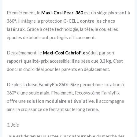
Premièrement, le
Maxi-Cosi Pearl 360
est un siège
pivotant à
360°
. Il intègre la protection
G-CELL contre les chocs
latéraux
. Grâce à cette technologie, la tête, le cou et les
épaules de bébé sont protégés efficacement.
Deuxièmement, le
Maxi-Cosi CabrioFix
séduit par son
rapport qualité-prix
accessible. Il ne pèse que
3,3 kg
. C’est
donc un choix idéal pour les parents en déplacement.
De plus, la
base FamilyFix 360 i-Size
permet une rotation à
360° d’une seule main. Finalement, l’écosystème FamilyFix
offre une
solution modulaire et évolutive
. Il accompagne
ainsi la croissance de l’enfant sur le long terme.
3. Joie
Joie
est devenue un
acteur incontournable
du marché des