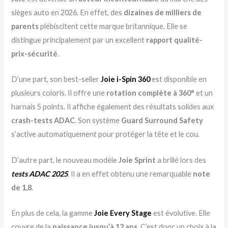
sièges auto en 2026. En effet, des
dizaines de milliers de
parents
plébiscitent cette marque britannique. Elle se
distingue principalement par un excellent
rapport qualité-
prix-sécurité
.
D’une part, son best-seller
Joie i-Spin 360
est disponible en
plusieurs coloris. Il offre une
rotation complète à 360°
et un
harnais 5 points. Il affiche également des résultats solides aux
crash-tests ADAC
. Son système
Guard Surround Safety
s’active automatiquement pour protéger la tête et le cou.
D’autre part, le nouveau modèle
Joie Sprint
a brillé lors des
tests ADAC 2025
. Il a en effet obtenu une remarquable
note
de 1,8
.
En plus de cela, la gamme
Joie Every Stage
est évolutive. Elle
couvre de la
naissance jusqu’à 12 ans
. C’est donc un choix à la