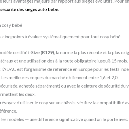
n de leurs avantages majeurs par rapport aux sièges évolutifs. Pour en
sécurité des sièges auto bébé
.
on cosy bébé
s cinq points à évaluer systématiquement pour tout cosy bébé.
modèle certifié
i-Size (R129)
, la norme la plus récente et la plus e
éraux et une utilisation dos à la route obligatoire jusqu’à 15 mois.
:
l’ADAC est l’organisme de référence en Europe pour les tests ind
. Les meilleures coques du marché obtiennent entre 1,6 et 2,0.
écurisée, achetée séparément) ou avec la ceinture de sécurité du v
ermettent les deux.
révoyez d’utiliser le cosy sur un châssis, vérifiez la compatibilité 
référence.
 les modèles — une différence significative quand on le porte avec u