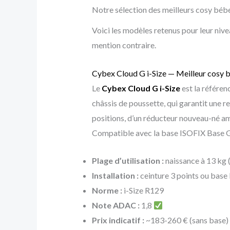
Notre sélection des meilleurs cosy bé
Voici les modèles retenus pour leur nivea
mention contraire.
Cybex Cloud G i-Size — Meilleur cosy
Le
Cybex Cloud G i-Size
est la référen
châssis de poussette, qui garantit une r
positions, d’un réducteur nouveau-né amo
Compatible avec la base ISOFIX Base 
Plage d’utilisation :
naissance à 13 kg 
Installation :
ceinture 3 points ou bas
Norme :
i-Size R129
Note ADAC :
1,8
Prix indicatif :
~183-260 € (sans base)