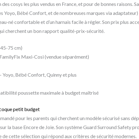
un des cosys les plus vendus en France, et pour de bonnes raisons. S
s Yoyo, Bébé Confort, et de nombreuses marques via adaptateur) en 
veau-né confortable et d’un harnais facile à régler. Son prix plus ac
qui cherchent un bon rapport qualité-prix-sécurité.
(45-75 cm)
e FamilyFix Maxi-Cosi (vendue séparément)
— Yoyo, Bébé Confort, Quinny et plus
atibilité poussette maximale à budget maîtrisé
 coque petit budget
andé pour les parents qui cherchent un modèle sécurisé sans dépasse
ou sur la base Encore de Joie. Son système Guard Surround Safety pro
le de cette sélection qui répond aux critères de sécurité modernes.