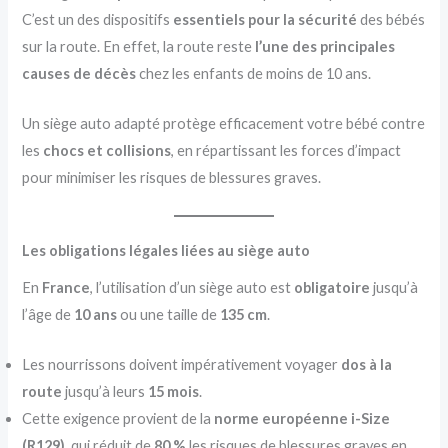
C’est un des dispositifs
essentiels pour la sécurité
des bébés
sur la route. En effet, la route reste
l’une des principales
causes de décès
chez les enfants de moins de 10 ans.
Un siège auto adapté protège efficacement votre bébé contre
les
chocs et collisions
, en répartissant les forces d’impact
pour minimiser les risques de blessures graves.
Les obligations légales liées au siège auto
En
France
, l’utilisation d’un siège auto est
obligatoire
jusqu’à
l’âge de
10 ans
ou une taille de
135 cm
.
Les nourrissons doivent impérativement voyager
dos à la
route
jusqu’à leurs
15 mois
.
Cette exigence provient de la
norme européenne i-Size
(R129)
, qui réduit de
80 %
les risques de blessures graves en