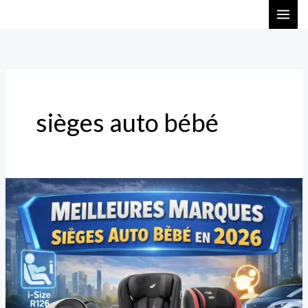
Aller
au
contenu
sièges auto bébé
Les
Meilleures
Marques
de
Sièges
Auto
Bébé