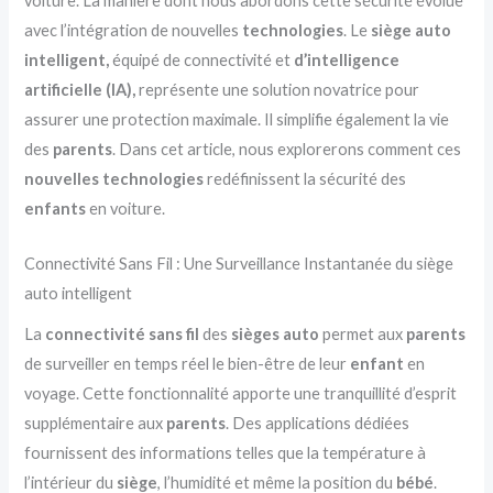
voiture. La manière dont nous abordons cette sécurité évolue
avec l’intégration de nouvelles
technologies
. Le
siège auto
intelligent,
équipé de connectivité et
d’intelligence
artificielle (IA),
représente une solution novatrice pour
assurer une protection maximale. Il simplifie également la vie
des
parents
. Dans cet article, nous explorerons comment ces
nouvelles technologies
redéfinissent la sécurité des
enfants
en voiture.
Connectivité Sans Fil : Une Surveillance Instantanée du siège
auto intelligent
La
connectivité sans fil
des
sièges auto
permet aux
parents
de surveiller en temps réel le bien-être de leur
enfant
en
voyage. Cette fonctionnalité apporte une tranquillité d’esprit
supplémentaire aux
parents
. Des applications dédiées
fournissent des informations telles que la température à
l’intérieur du
siège
, l’humidité et même la position du
bébé
.