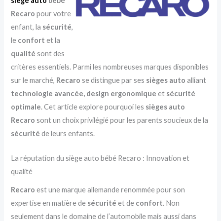
siège auto
bébé
Recaro
pour votre
enfant, la
sécurité
,
le
confort
et la
qualité
sont des
critères essentiels. Parmi les nombreuses marques disponibles
sur le marché,
Recaro
se distingue par ses
sièges auto
alliant
technologie avancée,
design ergonomique
et
sécurité
optimale
. Cet article explore pourquoi les
sièges auto
Recaro
sont un choix privilégié pour les parents soucieux de la
sécurité
de leurs enfants.
La réputation du siège auto bébé Recaro : Innovation et
qualité
Recaro
est une marque allemande renommée pour son
expertise en matière de
sécurité
et de
confort
. Non
seulement dans le domaine de l’automobile mais aussi dans