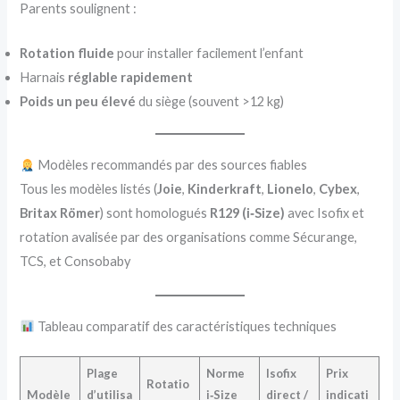
Parents soulignent :
Rotation fluide
pour installer facilement l’enfant
Harnais
réglable rapidement
Poids un peu élevé
du siège (souvent >12 kg)
Modèles recommandés par des sources fiables
Tous les modèles listés (
Joie
,
Kinderkraft
,
Lionelo
,
Cybex
,
Britax Römer
) sont homologués
R129 (i‑Size)
avec Isofix et
rotation avalisée par des organisations comme Sécurange,
TCS, et Consobaby
Tableau comparatif des caractéristiques techniques
Plage
Norme
Isofix
Prix
Rotatio
Modèle
d’utilisa
i‑Size
direct /
indicati