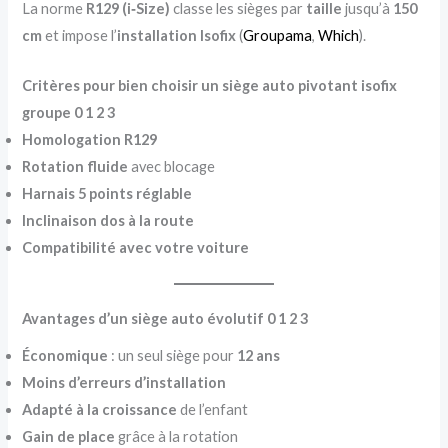
La norme
R129 (i‑Size)
classe les sièges par
taille
jusqu’à
150
cm
et impose l’
installation Isofix
(
Groupama
,
Which
).
Critères pour bien choisir un siège auto pivotant isofix
groupe 0 1 2 3
Homologation R129
Rotation fluide
avec blocage
Harnais 5 points réglable
Inclinaison dos à la route
Compatibilité avec votre voiture
Avantages d’un siège auto évolutif 0 1 2 3
Économique
: un seul siège pour
12 ans
Moins d’erreurs d’installation
Adapté à la croissance
de l’enfant
Gain de place
grâce à la rotation