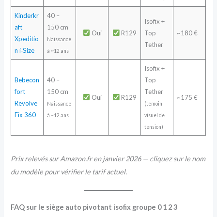
Kinderkr
40 –
Isofix +
aft
150 cm
Oui
R129
Top
~180 €
Xpeditio
Naissance
Tether
n i‑Size
à ~12 ans
Isofix +
Bebecon
40 –
Top
fort
150 cm
Tether
Oui
R129
~175 €
Revolve
Naissance
(témoin
Fix 360
à ~12 ans
visuel de
tension)
Prix relevés sur Amazon.fr en janvier 2026 — cliquez sur le nom
du modèle pour vérifier le tarif actuel.
FAQ sur le siège auto pivotant isofix groupe 0 1 2 3