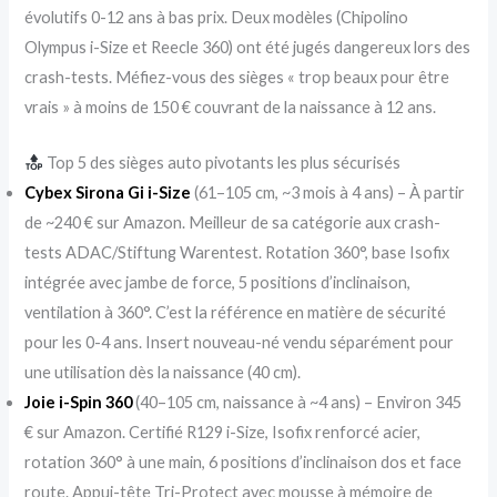
évolutifs 0-12 ans à bas prix. Deux modèles (Chipolino
Olympus i-Size et Reecle 360) ont été jugés dangereux lors des
crash-tests. Méfiez-vous des sièges « trop beaux pour être
vrais » à moins de 150 € couvrant de la naissance à 12 ans.
Top 5 des sièges auto pivotants les plus sécurisés
Cybex Sirona Gi i-Size
(61–105 cm, ~3 mois à 4 ans) – À partir
de ~240 € sur Amazon. Meilleur de sa catégorie aux crash-
tests ADAC/Stiftung Warentest. Rotation 360°, base Isofix
intégrée avec jambe de force, 5 positions d’inclinaison,
ventilation à 360°. C’est la référence en matière de sécurité
pour les 0-4 ans. Insert nouveau-né vendu séparément pour
une utilisation dès la naissance (40 cm).
Joie i-Spin 360
(40–105 cm, naissance à ~4 ans) – Environ 345
€ sur Amazon. Certifié R129 i-Size, Isofix renforcé acier,
rotation 360° à une main, 6 positions d’inclinaison dos et face
route. Appui-tête Tri-Protect avec mousse à mémoire de