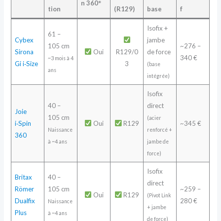
n 360°
tion
(R129)
base
f
Isofix +
61 –
Cybex
jambe
105 cm
~276 –
Sirona
Oui
R129/0
de force
340 €
~3 mois à 4
Gi i‑Size
3
(base
ans
intégrée)
Isofix
40 –
direct
Joie
105 cm
(acier
i‑
Spin
Oui
R129
~345 €
Naissance
renforcé +
360
à ~4 ans
jambe de
force)
Isofix
Britax
40 –
direct
Römer
105 cm
~259 –
Oui
R129
(Pivot Link
Dualfix
280 €
Naissance
+ jambe
Plus
à ~4 ans
de force)