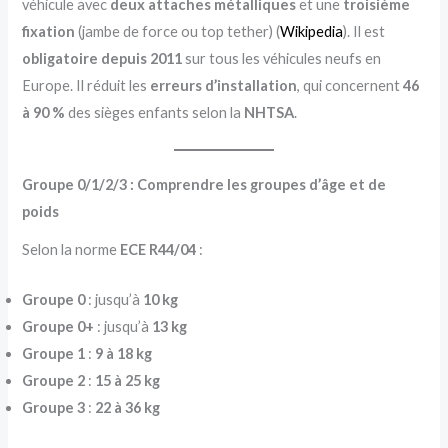
véhicule avec
deux attaches métalliques
et une
troisième
fixation
(jambe de force ou top tether) (
Wikipedia
). Il est
obligatoire depuis 2011
sur tous les véhicules neufs en
Europe. Il réduit les
erreurs d’installation
, qui concernent
46
à 90 %
des sièges enfants selon la
NHTSA
.
Groupe 0/1/2/3 : Comprendre les groupes d’âge et de
poids
Selon la norme
ECE R44/04
:
Groupe 0
: jusqu’à
10 kg
Groupe 0+
: jusqu’à
13 kg
Groupe 1
:
9 à 18 kg
Groupe 2
:
15 à 25 kg
Groupe 3
:
22 à 36 kg