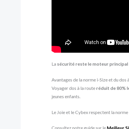
La
sécurité reste le moteur principal
Avantages de la norme i-Size et du dos à
Voyager dos à la route
réduit de 80% l
jeunes enfants.
Le Joie et le Cybex respectent la norme 
Consultez notre guide sur le
Meilleur S