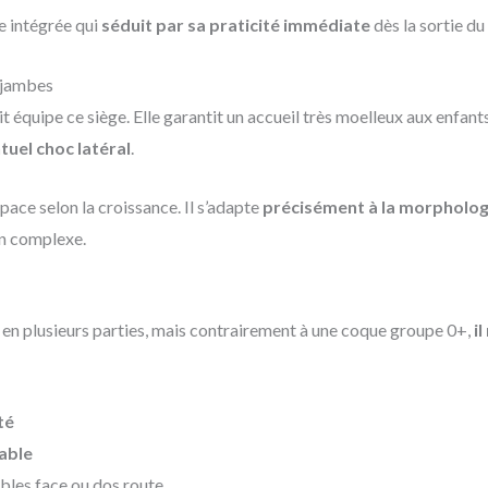
e intégrée qui
séduit par sa praticité immédiate
dès la sortie du
 jambes
 équipe ce siège. Elle garantit un accueil très moelleux aux enfan
tuel choc latéral
.
pace selon la croissance. Il s’adapte
précisément à la morpholog
on complexe.
en plusieurs parties, mais contrairement à une coque groupe 0+,
i
té
able
ables face ou dos route