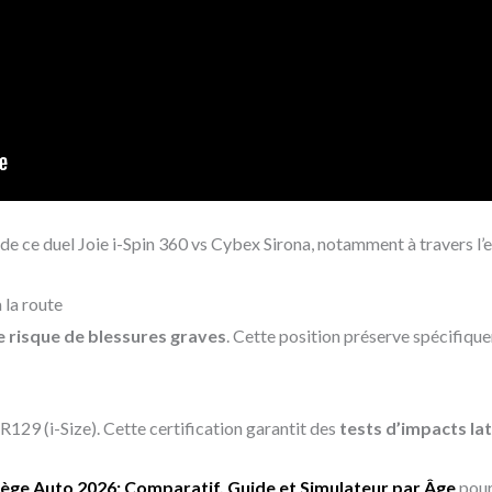
de ce duel Joie i-Spin 360 vs Cybex Sirona, notamment à travers l’e
 la route
e risque de blessures graves
. Cette position préserve spécifique
R129 (i-Size). Cette certification garantit des
tests d’impacts la
iège Auto 2026: Comparatif, Guide et Simulateur par Âge
pour 