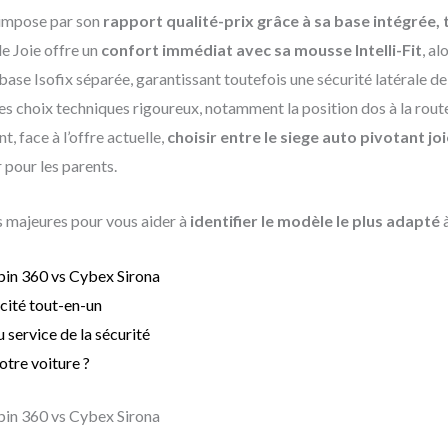
 s’impose par son
rapport qualité-prix grâce à sa base intégrée, 
de Joie offre un
confort immédiat avec sa mousse Intelli-Fit
, al
se Isofix séparée, garantissant toutefois une sécurité latérale de
es choix techniques rigoureux, notamment la position dos à la route
, face à l’offre actuelle,
choisir entre le siege auto pivotant jo
r pour les parents.
 majeures pour vous aider à
identifier le modèle le plus adapté
à
Spin 360 vs Cybex Sirona
icité tout-en-un
 service de la sécurité
tre voiture ?
Spin 360 vs Cybex Sirona