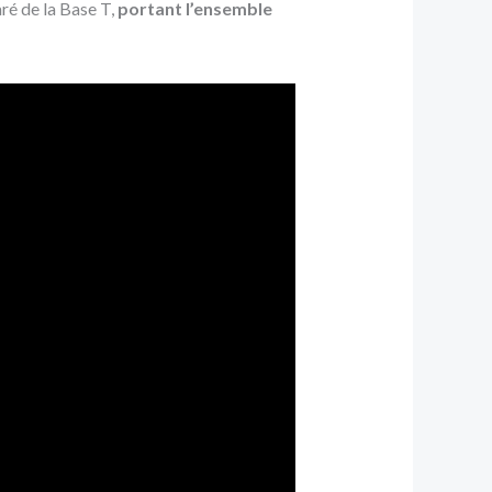
aré de la Base T,
portant l’ensemble