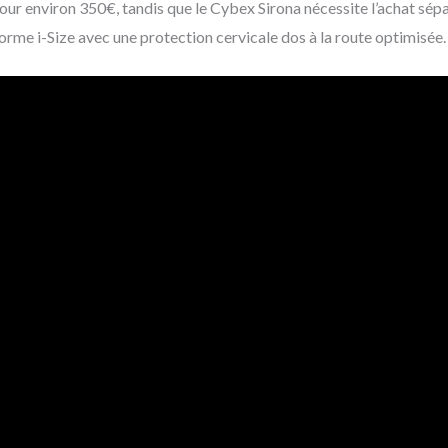
 pour environ 350€, tandis que le Cybex Sirona nécessite l’achat sép
norme i-Size avec une protection cervicale dos à la route optimisée.