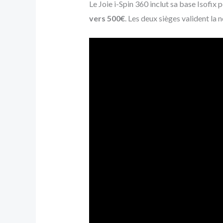
Le Joie i-Spin 360 inclut sa base Isofix
vers 500€
. Les deux sièges valident la 