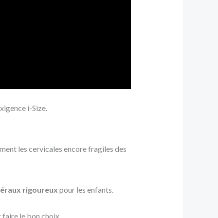
xigence i-Size.
ment les cervicales encore fragiles des
téraux rigoureux
pour les enfants.
faire le bon choix.