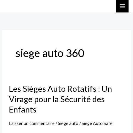
Aller
au
contenu
siege auto 360
Les
Les Sièges Auto Rotatifs : Un
Sièges
Virage pour la Sécurité des
Auto
Rotatifs
Enfants
:
Un
Laisser un commentaire
/
Siege auto
/
Siege Auto Safe
Virage