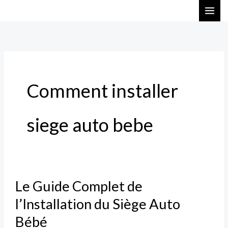
Aller
au
contenu
Comment installer
siege auto bebe
Le
Le Guide Complet de
Guide
l’Installation du Siège Auto
Complet
de
Bébé
l’Installation